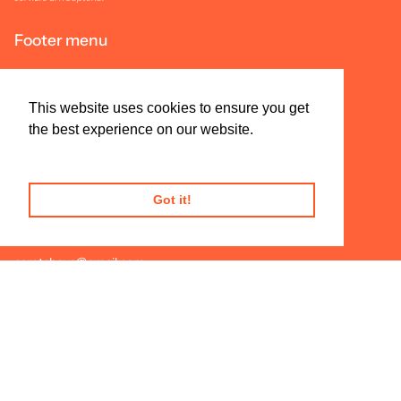
Footer menu
Search
Privacy Policy
This website uses cookies to ensure you get
the best experience on our website.
Resi e Rimborsi
Learn More
Termini e Condizioni di Vendita
Got it!
Collaborazioni & Press:
carotaboys@gmail.com
Lingua
Valuta
ITALIANO
EUR €
© Carota Boys 2026
Powered by Shopify