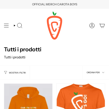
Vai
OFFICIAL MERCH CAROTA BOYS
al
contenuto
CERCA
ACCOUNT
Tutti i prodotti
Tutti i prodotti
Ordina
ORDINA PER
MOSTRA I FILTRI
per