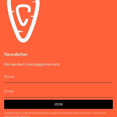
Newsletter
Non perderti i carotaggiornamenti
JOIN
Questo sito è protetto da hCaptcha e applica le
Norme sulla privacy
e i
Termini di
servizio
di hCaptcha.